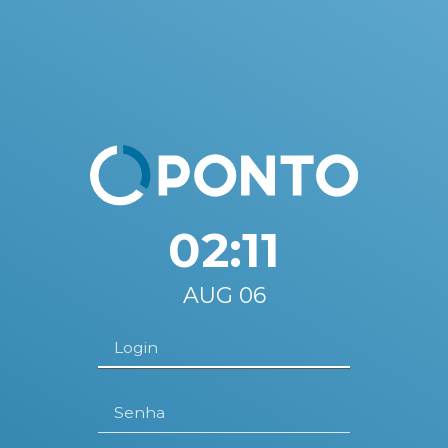
02:11
AUG 06